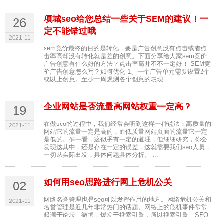
项城seo给您总结一些关于SEM的建议！一
26
定不能错过哦
2021-11
sem竞价最终的目的是转化，要是广告创意没有点击或者点
击率高却没有转化就是差的创意。下面分享给大家sem竞价
广告创意有什么好的方法？点击率高并不不一定好！ SEM竞
价广告创意怎么写？如何优化 1、一个广告单元需要设置2个
或以上创意。至少一周观测各个创意的表现...
企业网站是否流量高网站权重一定高？
19
在做seo的过程中，我们经常会听到这样一种说法：高质量的
2021-11
网站它的流量一定是高的，而低质量网站页面的流量它一定
是低的。乍一看，这似乎有一定的道理，但细细研究，你会
发现这其中，还是存在一定的误差，这就需要我们seo人员，
一切从实际出发，具体问题具体分析。 ...
如何用seo思路进行网上危机公关
02
网络名誉管理也是seo可以发挥作用的地方。网络危机公关和
2021-11
名誉管理是近几年非常热门的话题。网络上的危机事件常常
起源于论坛、微博，爆发于搜索引擎，所以搜索引擎、SEO