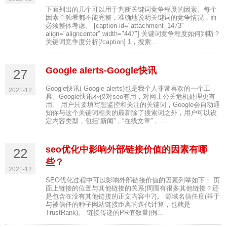
下面列出的几个可以用于判断关键词竞争程度的因素。每个
因素单独看都不能完整，准确地说明关键词的竞争情况，而
必须整体考虑。 [caption id="attachment_1473"
align="aligncenter" width="447"] 关键词竞争程度如何判断？
关键词竞争度分析[/caption] 1，搜索...
Google alerts-Google快讯
27
Google快讯( Google alerts)也是我个人非常喜欢的一个工
2021-12
具。Google快讯不仅对seo有用，对网上公关危机处理更有
用。 用户只要填写想监控和关注的关键词，Google会自动通
知你与这个关键词相关的最新除了搜索词之外，用户可以设
定内容类型，包括“新闻”，“在线文章”，...
seo优化中影响外部链接价值的因素有哪
22
些？
2021-12
SEO优化过程中可以影响外部链接价值的因素列举如下： 页
面上链接的位置与其他链接的关系(周围有很多其他链接？还
是包含在没有其他链接的正文内容中?)。 源域名信任度(基于
与被信任的种子网站链接距离的迭代计算，也就是
TrustRank)。 链接传递的PR值数量(例...