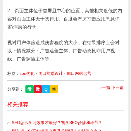
2、页面主体位于首屏且中心的位置，其他相关度低的内
容对页面主体无干扰作用。百度会严厉打击应用恶意弹
窗/浮层的行为。
视对用户体验造成伤害程度的大小，在结果排序上会对
以下情况减分：广告遮盖主体、广告动态抢夺用户视
线、广告穿插主体等。
标签：
seo优化
·
周口前端设计
·
周口网站运营
上一篇
下一篇
分享到：
微
微
Q
空
相关推荐
SEO怎么学习效果才最好？初学SEO步骤和环节？