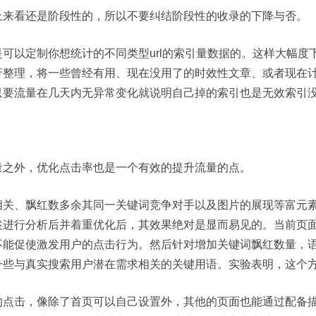
上来看还是阶段性的，所以不要纠结阶段性的收录的下降与否。
可以定制你想统计的不同类型url的索引量数据的。这样大幅度
行整理，将一些曾经有用、现在没用了的时效性文章、或者现在
只要流量在几天内无异常变化就说明自己掉的索引也是无效索引
量之外，优化点击率也是一个有效的提升流量的点。
相关、飘红数多余其同一关键词竞争对手以及图片的展现等富元
进行分析后并着重优化后，其效果绝对是显而易见的。当前页面
不能促使激发用户的点击行为。然后针对增加关键词飘红数量，
一些与真实搜索用户潜在需求相关的关键用语。实验表明，这个
点击，像除了首页可以自己设置外，其他的页面也能通过配备描述