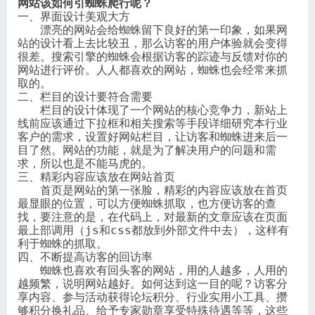
网站该如何引蜘蛛爬行呢？
一、界面设计美观大方
漂亮的网站会给蜘蛛留下良好的第一印象，如果网
站的设计看上去比较丑，那么访客的用户体验就会变得
很差。搜索引擎的蜘蛛会根据访客的踪迹与反馈对你的
网站进行评价。人人都喜欢的网站，蜘蛛也会经常来抓
取的。
二、栏目的设计要符合需要
栏目的设计体现了一个网站的核心竞争力，新站上
线前应该通过下拉框和相关搜索等手段详细研究本行业
客户的需求，设置好网站栏目，让访客和蜘蛛进来后一
目了然。网站的功能，就是为了解决用户的问题和需
求，所以也是不能马虎的。
三、精彩内容应该放在网站首页
首页是网站的第一张脸，精彩的内容应该放在首页
最显眼的位置，可以方便蜘蛛抓取，也方便访客的查
找，要注意的是，在代码上，对最新的文章应该在页面
最上部调用（js和css都放到外部文件中去），这样有
利于蜘蛛的抓取。
四、不断提高访客的回访率
蜘蛛也喜欢有回头客的网站，用的人越多，人用的
越频繁，说明网站越好。如何达到这一目的呢？访客分
享内容、参与活动获得论坛积分、行业实用小工具、攒
够积分换礼品、给予专家勋章享受特殊待遇等等，这些