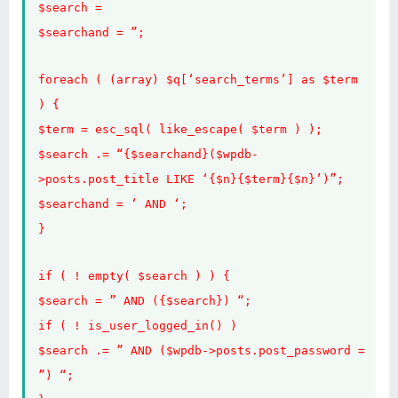
$search =
$searchand = ”;
foreach ( (array) $q[‘search_terms’] as $term
) {
$term = esc_sql( like_escape( $term ) );
$search .= “{$searchand}($wpdb-
>posts.post_title LIKE ‘{$n}{$term}{$n}’)”;
$searchand = ‘ AND ‘;
}
if ( ! empty( $search ) ) {
$search = ” AND ({$search}) “;
if ( ! is_user_logged_in() )
$search .= ” AND ($wpdb->posts.post_password =
”) “;